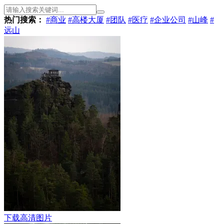
热门搜索：
#商业
#高楼大厦
#团队
#医疗
#企业公司
#山峰
#
远山
下载高清图片